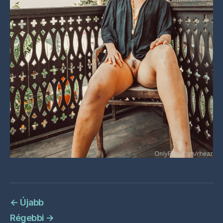
←
Újabb
Régebbi
→