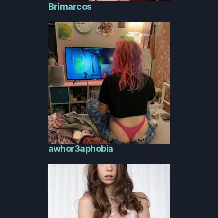
Brimarcos
awhor3aphobia