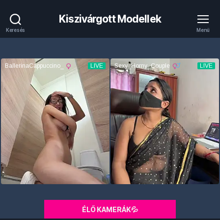
Kiszivárgott Modellek
Keresés
Menü
ÉLŐ KAMERÁK💦