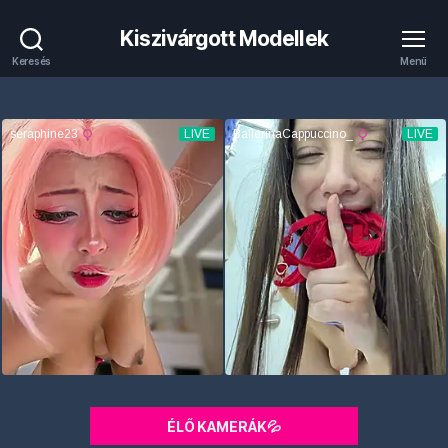
Kiszivárgott Modellek
Keresés
Menü
ÉLŐ KAMERÁK💦