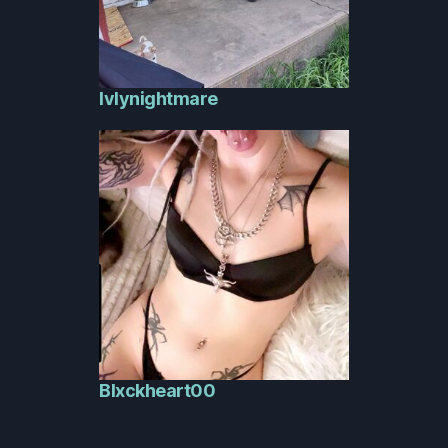
lvlynightmare
Blxckheart00