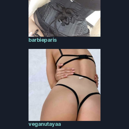
barbieparis
veganutayaa