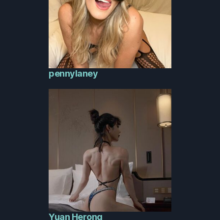
pennylaney
Yuan Herong