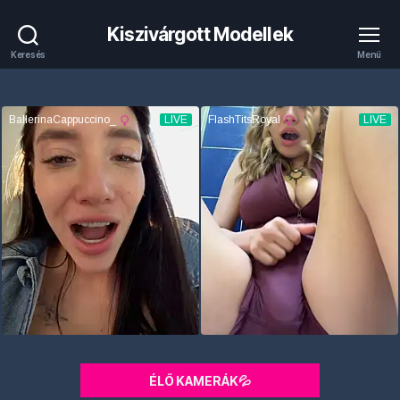
Kiszivárgott Modellek
Keresés
Menü
ÉLŐ KAMERÁK💦