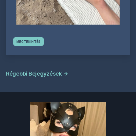
MEGTEKINTÉS
Bejegyzések
Régebbi Bejegyzések
→
navigáció