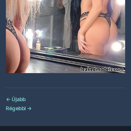
←
Újabb
Régebbi
→