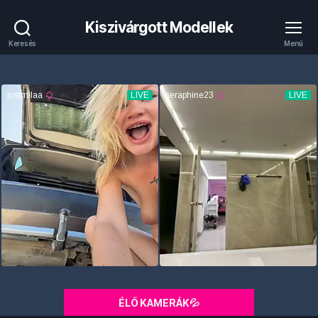
Kiszivárgott Modellek
Keresés
Menü
ÉLŐ KAMERÁK💦