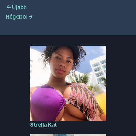
←
Újabb
Régebbi
→
Strella Kat