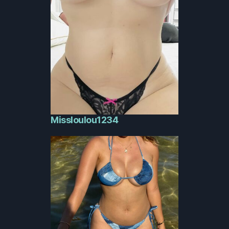
Missloulou1234