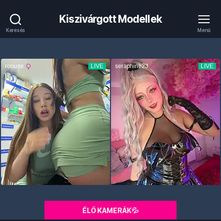
Kiszivárgott Modellek
Keresés
Menü
ÉLŐ KAMERÁK💦