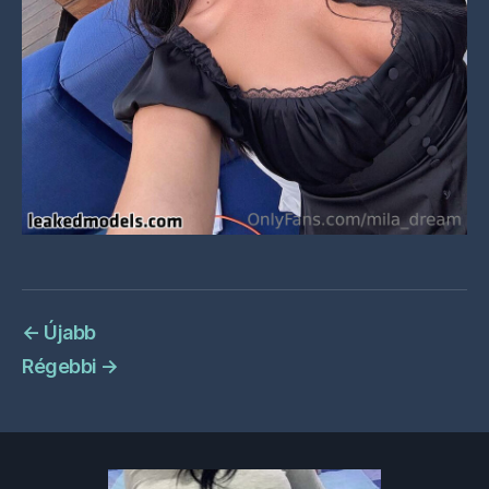
←
Újabb
Régebbi
→