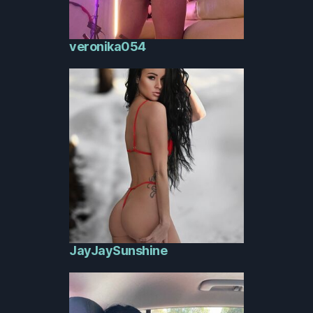
veronika054
JayJaySunshine