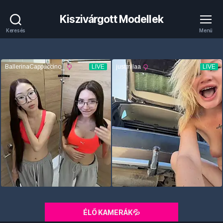
Kiszivárgott Modellek
Keresés
Menü
ÉLŐ KAMERÁK💦