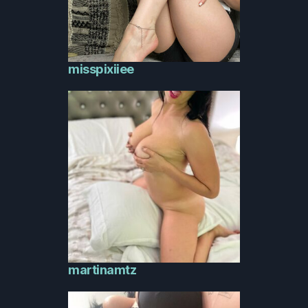
misspixiiee
martinamtz