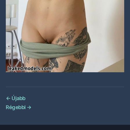
←
Újabb
Régebbi
→