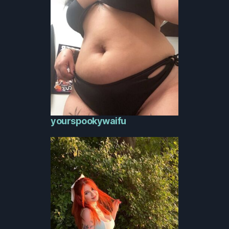
yourspookywaifu