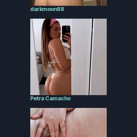
darkmoon88
Petra Camacho