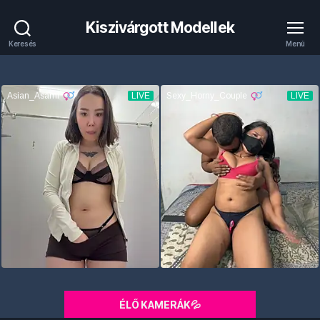
Kiszivárgott Modellek
Keresés
Menü
ÉLŐ KAMERÁK💦