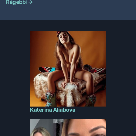
Régebbi
→
Katerina Aliabova