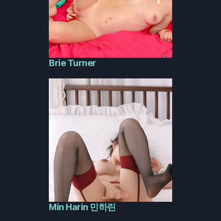
Brie Turner
Min Harin 민하린