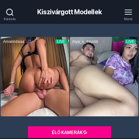
Kiszivárgott Modellek
Keresés
Menü
ÉLŐ KAMERÁK💦