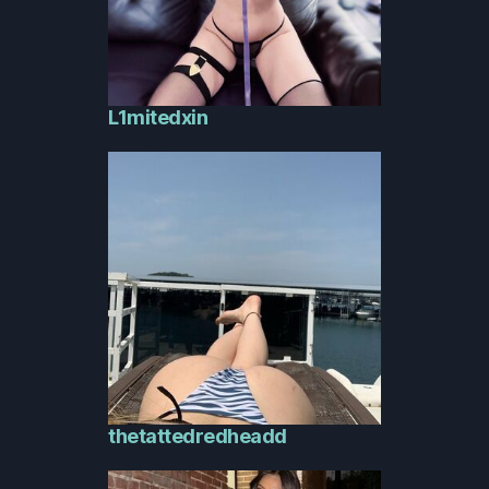
L1mitedxin
thetattedredheadd