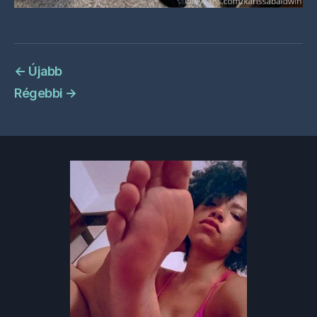
←
Újabb
Régebbi
→