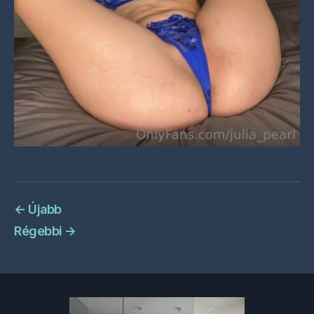
←
Újabb
Régebbi
→