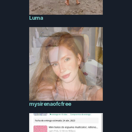
Luma
mysirenaofcfree