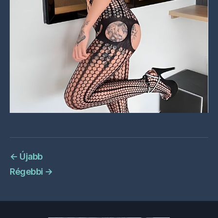
←
Újabb
Régebbi
→