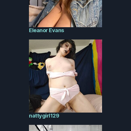
Eleanor Evans
nattygirl129