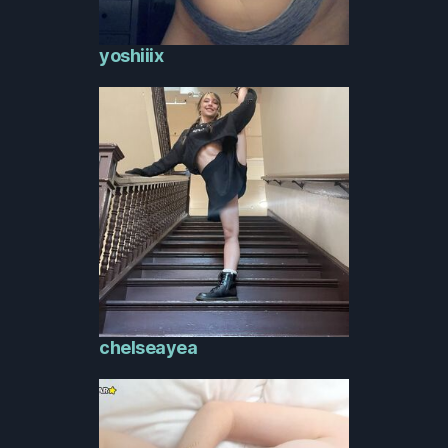
yoshiiix
chelseayea