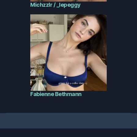
Michzzlr / _lepeggy
Fabienne Bethmann