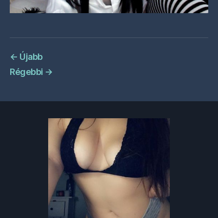
←
Újabb
Régebbi
→