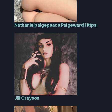
Nathanielpaigepeace Paigeward Https:
Jill Grayson