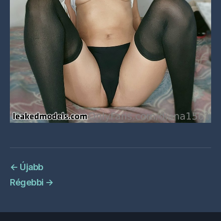
←
Újabb
Régebbi
→