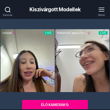
Kiszivárgott Modellek
Keresés
Menü
ÉLŐ KAMERÁK💦