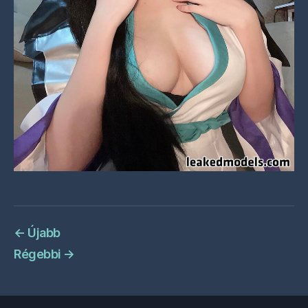
←
Újabb
Régebbi
→