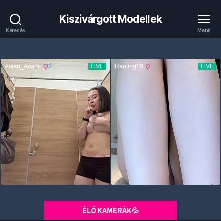
Kiszivárgott Modellek
Keresés
Menü
ÉLŐ KAMERÁK💦