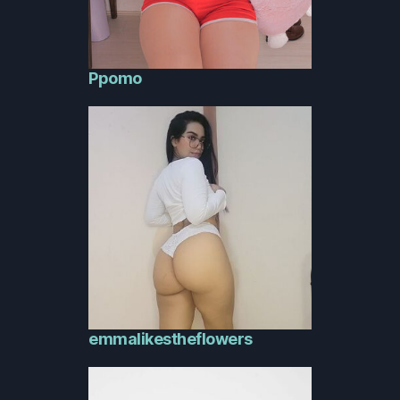
Ppomo
emmalikestheflowers