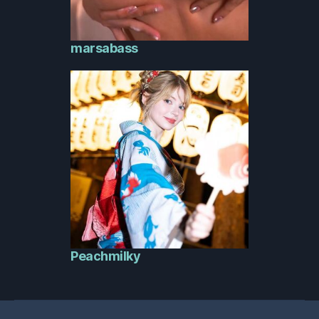
marsabass
Peachmilky