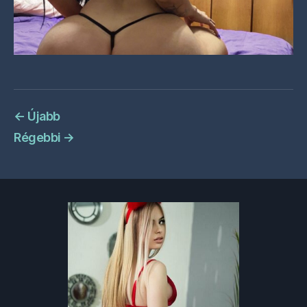
←
Újabb
Régebbi
→