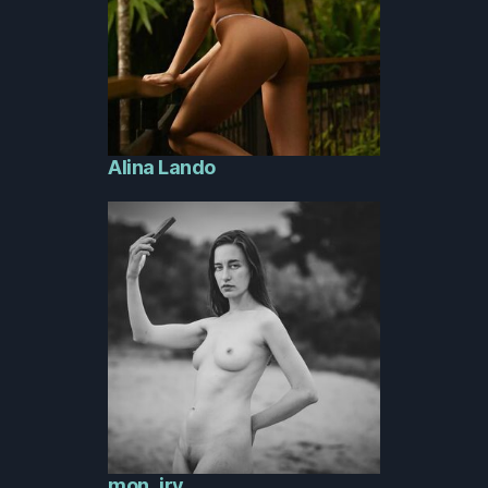
Alina Lando
mon_iry