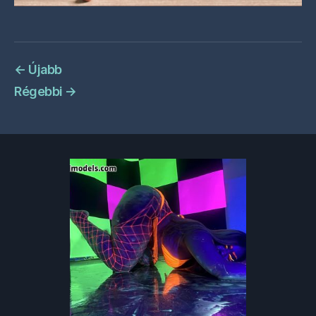
←
Újabb
Régebbi
→